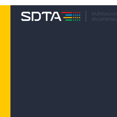
Multifuncion
documental p