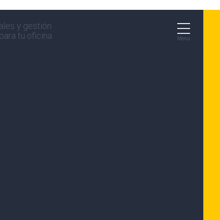
ales y gestión
ara tu oficina
Menú