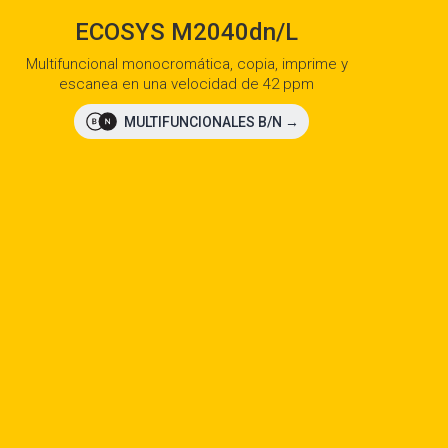
TASKalfa 2553ci
Dispositivo a color, A3/A4 de hasta 25 ppm
perfecta para grupos de trabajo mediano
MULTIFUNCIONALES COLOR →