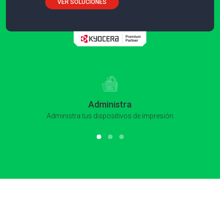
VER SOLUCIONES
Administra
Administra tus dispositivos de impresión
Slide 1 of 3.