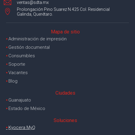
ventas@sdta.mx
Prolongación Pino Suarez N.425 Col. Residencial
Galinda, Querétaro.
Mapa de sitio
▪︎
Administración de impresión
▪︎
Gestión documental
▪︎
Consumibles
▪︎
Soporte
▪︎
Vacantes
▪︎
Blog
Ciudades
▪︎
Guanajuato
▪︎
Estado de México
Soluciones
▪︎
Kyocera MyQ