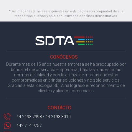
*Las imágenes y marcas expuestas en esta página son propiedad de sus
respectivos dueños y solo son utilizados con fines demostrativos.
CONÓCENOS
Durante mas de 15 años nuestra empresa se ha preocupado por
brindar el mejor servicio empresarial, bajo las mas estrictas
normas de calidad y con la alianza de marcas que están
comprometidas en brindar soluciones y no solo servicios.
Gracias a esta ideología SDTA ha logrado el reconocimeinto de
clientes y aliados comerciales.
CONTÁCTO
44 2193 2998 / 44 2193 3010
442 714 9757